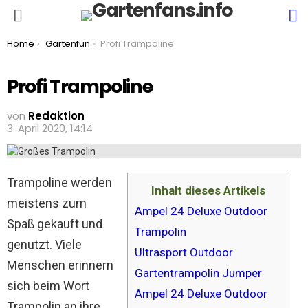
S
Menu
You are here:
Home
Gartenfun
Profi Trampoline
Profi Trampoline
von
Redaktion
3. April 2020, 14:14
Trampoline werden
Inhalt dieses Artikels
meistens zum
Ampel 24 Deluxe Outdoor
Spaß gekauft und
Trampolin
genutzt. Viele
Ultrasport Outdoor
Menschen erinnern
Gartentrampolin Jumper
sich beim Wort
Ampel 24 Deluxe Outdoor
Trampolin an ihre