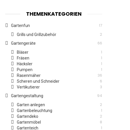
THEMENKATEGORIEN
17
Gartenfun
2
Grills und Grillzubehör
66
Gartengeräte
1
Bläser
1
Fräsen
1
Häcksler
1
Pumpen
36
Rasenmäher
6
Scheren und Schneider
3
Vertikutierer
94
Gartengestaltung
2
Garten anlegen
1
Gartenbeleuchtung
2
Gartendeko
8
Gartenmöbel
1
Gartenteich