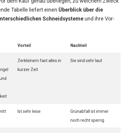
h vor dem Kauf genau überlegen, zu welchem Zweck
gende Tabelle liefert einen
Überblick über die
unterschiedlichen Schneidsysteme
und ihre Vor-
Vorteil
Nachteil
Zerkleinern fast alles in
Sie sind sehr laut
ngel
kurzer Zeit
 und
keit
itt
Ist sehr leise
Grünabfall ist immer
noch recht sperrig