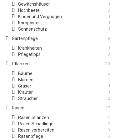
1
Gewächshäuser
2
Hochbeete
1
Kinder und Vergnügen
1
Komposter
1
Sonnenschutz
19
Gartenpflege
1
Krankheiten
3
Pflegetipps
20
Pflanzen
5
Bäume
4
Blumen
1
Gräser
1
Kräuter
2
Sträucher
27
Rasen
4
Rasen pflanzen
2
Rasen Schädlinge
3
Rasen vorbereiten
6
Rasenpflege