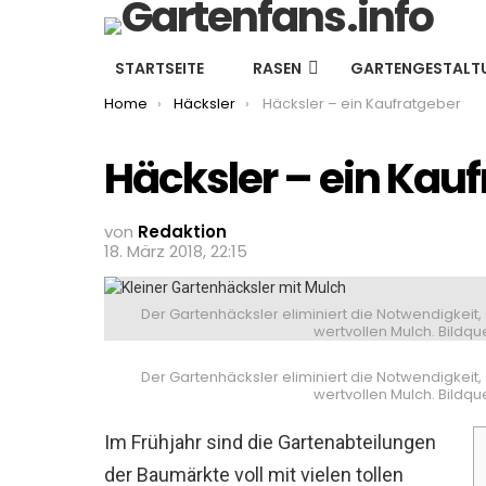
STARTSEITE
RASEN
GARTENGESTALT
You are here:
Home
Häcksler
Häcksler – ein Kaufratgeber
Häcksler – ein Kau
von
Redaktion
18. März 2018, 22:15
Der Gartenhäcksler eliminiert die Notwendigkeit,
wertvollen Mulch. Bildque
Der Gartenhäcksler eliminiert die Notwendigkeit,
wertvollen Mulch. Bildque
Im Frühjahr sind die Gartenabteilungen
der Baumärkte voll mit vielen tollen