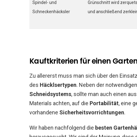
Spindel- und
Grünschnitt wird zerquet
Schneckenhäcksler
und anschließend zerklei
Kauftkriterien für einen Garte
Zu allererst muss man sich über den Einsatz
des
Häcklsertypen
. Neben der notwendige
Schneidsystems
, sollte man auch einen au
Materials achten, auf die
Portabilität
, eine 
vorhandene
Sicherheitsvorrichtungen
.
Wir haben nachfolgend die
besten Gartenhä
herausgesucht. Wir sind der Meinung, dass di