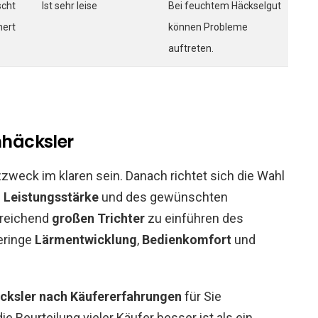
scht
Ist sehr leise
Bei feuchtem Häckselgut
nert
können Probleme
auftreten.
nhäcksler
zweck im klaren sein. Danach richtet sich die Wahl
n
Leistungsstärke
und des gewünschten
sreichend
großen Trichter
zu einführen des
geringe
Lärmentwicklung
,
Bedienkomfort
und
cksler nach Käufererfahrungen
für Sie
e Beurteilung vieler Käufer besser ist als ein