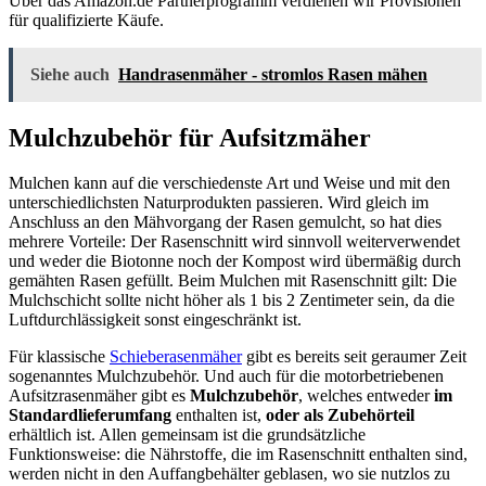
Über das Amazon.de Partnerprogramm verdienen wir Provisionen
für qualifizierte Käufe.
Siehe auch
Handrasenmäher - stromlos Rasen mähen
Mulchzubehör für Aufsitzmäher
Mulchen kann auf die verschiedenste Art und Weise und mit den
unterschiedlichsten Naturprodukten passieren. Wird gleich im
Anschluss an den Mähvorgang der Rasen gemulcht, so hat dies
mehrere Vorteile: Der Rasenschnitt wird sinnvoll weiterverwendet
und weder die Biotonne noch der Kompost wird übermäßig durch
gemähten Rasen gefüllt. Beim Mulchen mit Rasenschnitt gilt: Die
Mulchschicht sollte nicht höher als 1 bis 2 Zentimeter sein, da die
Luftdurchlässigkeit sonst eingeschränkt ist.
Für klassische
Schieberasenmäher
gibt es bereits seit geraumer Zeit
sogenanntes Mulchzubehör. Und auch für die motorbetriebenen
Aufsitzrasenmäher gibt es
Mulchzubehör
, welches entweder
im
Standardlieferumfang
enthalten ist,
oder als Zubehörteil
erhältlich ist. Allen gemeinsam ist die grundsätzliche
Funktionsweise: die Nährstoffe, die im Rasenschnitt enthalten sind,
werden nicht in den Auffangbehälter geblasen, wo sie nutzlos zu