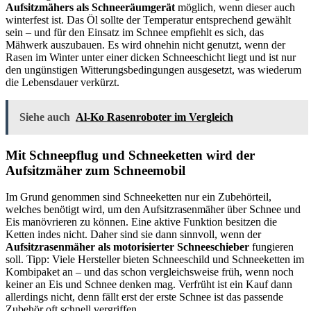
Aufsitzmähers als Schneeräumgerät
möglich, wenn dieser auch
winterfest ist. Das Öl sollte der Temperatur entsprechend gewählt
sein – und für den Einsatz im Schnee empfiehlt es sich, das
Mähwerk auszubauen. Es wird ohnehin nicht genutzt, wenn der
Rasen im Winter unter einer dicken Schneeschicht liegt und ist nur
den ungünstigen Witterungsbedingungen ausgesetzt, was wiederum
die Lebensdauer verkürzt.
Siehe auch
Al-Ko Rasenroboter im Vergleich
Mit Schneepflug und Schneeketten wird der
Aufsitzmäher zum Schneemobil
Im Grund genommen sind Schneeketten nur ein Zubehörteil,
welches benötigt wird, um den Aufsitzrasenmäher über Schnee und
Eis manövrieren zu können. Eine aktive Funktion besitzen die
Ketten indes nicht. Daher sind sie dann sinnvoll, wenn der
Aufsitzrasenmäher als motorisierter Schneeschieber
fungieren
soll. Tipp: Viele Hersteller bieten Schneeschild und Schneeketten im
Kombipaket an – und das schon vergleichsweise früh, wenn noch
keiner an Eis und Schnee denken mag. Verfrüht ist ein Kauf dann
allerdings nicht, denn fällt erst der erste Schnee ist das passende
Zubehör oft schnell vergriffen.