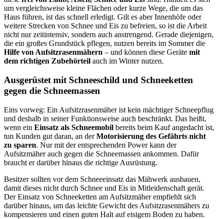
um vergleichsweise kleine Flächen oder kurze Wege, die um das
Haus führen, ist das schnell erledigt. Gilt es aber Innenhöfe oder
weitere Strecken von Schnee und Eis zu befreien, so ist die Arbeit
nicht nur zeitintensiv, sondern auch anstrengend. Gerade diejenigen,
die ein großes Grundstück pflegen, nutzen bereits im Sommer die
Hilfe von Aufsitzrasenmähern
– und können diese Geräte
mit
dem richtigen Zubehörteil
auch im Winter nutzen.
Ausgerüstet mit Schneeschild und Schneeketten
gegen die Schneemassen
Eins vorweg: Ein Aufsitzrasenmäher ist kein mächtiger Schneepflug
und deshalb in seiner Funktionsweise auch beschränkt. Das heißt,
wenn ein
Einsatz als Schneemobil
bereits beim Kauf angedacht ist,
tun Kunden gut daran, an der
Motorisierung des Gefährts nicht
zu sparen
. Nur mit der entsprechenden Power kann der
Aufsitzmäher auch gegen die Schneemassen ankommen. Dafür
braucht er darüber hinaus die richtige Ausrüstung.
Besitzer sollten vor dem Schneeeinsatz das Mähwerk ausbauen,
damit dieses nicht durch Schnee und Eis in Mitleidenschaft gerät.
Der Einsatz von Schneeketten am Aufsitzmäher empfiehlt sich
darüber hinaus, um das leichte Gewicht des Aufsitzrasenmähers zu
kompensieren und einen guten Halt auf eisigem Boden zu haben.