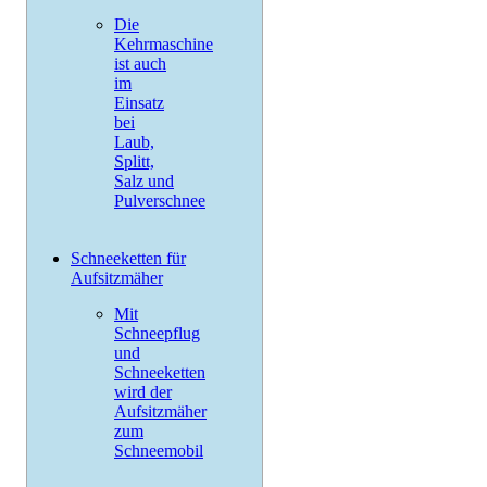
Die
Kehrmaschine
ist auch
im
Einsatz
bei
Laub,
Splitt,
Salz und
Pulverschnee
Schneeketten für
Aufsitzmäher
Mit
Schneepflug
und
Schneeketten
wird der
Aufsitzmäher
zum
Schneemobil