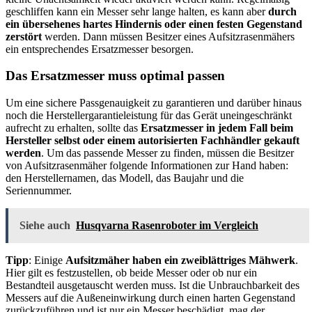
geschliffen kann ein Messer sehr lange halten, es kann aber
durch
ein übersehenes hartes Hindernis oder einen festen Gegenstand
zerstört
werden. Dann müssen Besitzer eines Aufsitzrasenmähers
ein entsprechendes Ersatzmesser besorgen.
Das Ersatzmesser muss optimal passen
Um eine sichere Passgenauigkeit zu garantieren und darüber hinaus
noch die Herstellergarantieleistung für das Gerät uneingeschränkt
aufrecht zu erhalten, sollte das
Ersatzmesser in jedem Fall beim
Hersteller selbst oder einem autorisierten Fachhändler gekauft
werden
. Um das passende Messer zu finden, müssen die Besitzer
von Aufsitzrasenmäher folgende Informationen zur Hand haben:
den Herstellernamen, das Modell, das Baujahr und die
Seriennummer.
Siehe auch
Husqvarna Rasenroboter im Vergleich
Tipp
: Einige
Aufsitzmäher haben ein zweiblättriges Mähwerk
.
Hier gilt es festzustellen, ob beide Messer oder ob nur ein
Bestandteil ausgetauscht werden muss. Ist die Unbrauchbarkeit des
Messers auf die Außeneinwirkung durch einen harten Gegenstand
zurückzuführen und ist nur ein Messer beschädigt, mag der