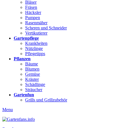
Bläser
Fräsen
Häcksler
Pumpen
Rasenmäher
Scheren und Schneider
Vertikutierer
Gartenpflege
Krankheiten
Nützlinge
Pflegetipps
Pflanzen
Bäume
Blumen
Gemüse
Kräuter
Schädlinge
Sträucher
Gartenfun
Grills und Grillzubehör
Menu