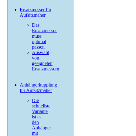
Ersatzmesser für
Aufsitzmäher
Das
Ersatzmesser
muss
optimal
passen
Auswahl
von
geeigneten
Ersatzmessern
Anhängerkupplung
für Aufsitzmäher
Die
schnellste
Variante
ist es,
den
Anhänger
mit