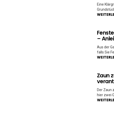
Eine Klärgr
Grundstück
WEITERL
Fenste
– Anle
Aus der G
falls Sie 
WEITERL
Zaun z
verant
Der Zaun z
hier zwei 
WEITERL