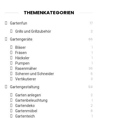
THEMENKATEGORIEN
17
Gartenfun
2
Grills und Grillzubehör
66
Gartengeräte
1
Bläser
1
Fräsen
1
Häcksler
1
Pumpen
36
Rasenmäher
6
Scheren und Schneider
3
Vertikutierer
94
Gartengestaltung
2
Garten anlegen
1
Gartenbeleuchtung
2
Gartendeko
8
Gartenmöbel
1
Gartenteich