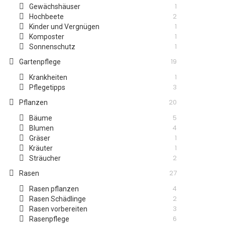
1
Gewächshäuser
2
Hochbeete
1
Kinder und Vergnügen
1
Komposter
1
Sonnenschutz
19
Gartenpflege
1
Krankheiten
3
Pflegetipps
20
Pflanzen
5
Bäume
4
Blumen
1
Gräser
1
Kräuter
2
Sträucher
27
Rasen
4
Rasen pflanzen
2
Rasen Schädlinge
3
Rasen vorbereiten
6
Rasenpflege