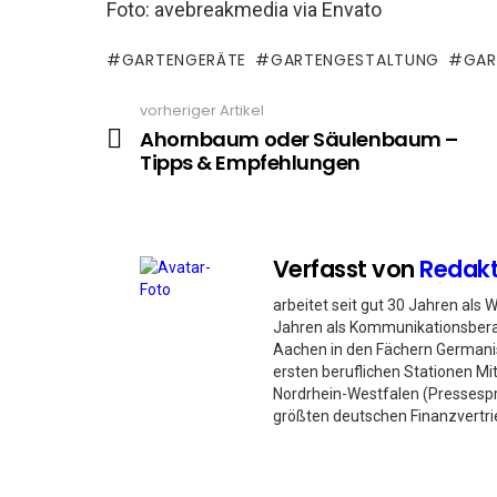
Foto: avebreakmedia via Envato
GARTENGERÄTE
GARTENGESTALTUNG
GAR
vorheriger Artikel
See
more
Ahornbaum oder Säulenbaum –
Tipps & Empfehlungen
Verfasst von
Redakt
arbeitet seit gut 30 Jahren als 
Jahren als Kommunikationsbera
Aachen in den Fächern Germanist
ersten beruflichen Stationen Mi
Nordrhein-Westfalen (Pressespre
größten deutschen Finanzvertr