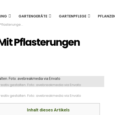
UNG
GARTENGERÄTE
GARTENPFLEGE
PFLANZE
gen kreativ werden
Mit Pflasterungen
kreativ gestalten. Foto: avebreakmedia via Envato
kreativ gestalten. Foto: avebreakmedia via Envato
Inhalt dieses Artikels