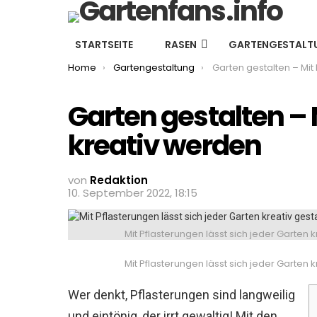
STARTSEITE
RASEN
GARTENGESTALT
You are here:
Home
Gartengestaltung
Garten gestalten – Mit Pflasterun
Garten gestalten – 
kreativ werden
von
Redaktion
10. September 2022, 18:15
Mit Pflasterungen lässt sich jeder Garten 
Mit Pflasterungen lässt sich jeder Garten 
Wer denkt, Pflasterungen sind langweilig
und eintönig, der irrt gewaltig! Mit den