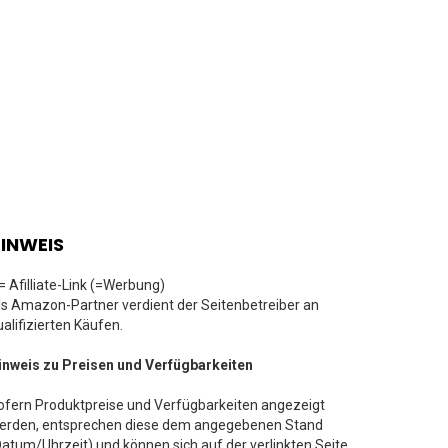
INWEIS
 = Afilliate-Link (=Werbung)
ls Amazon-Partner verdient der Seitenbetreiber an
ualifizierten Käufen.
inweis zu Preisen und Verfügbarkeiten
ofern Produktpreise und Verfügbarkeiten angezeigt
erden, entsprechen diese dem angegebenen Stand
Datum/Uhrzeit) und können sich auf der verlinkten Seite