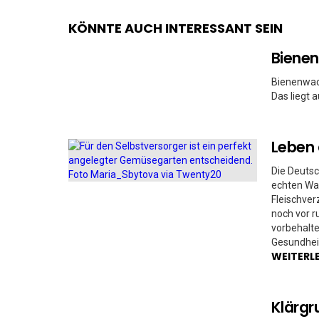
KÖNNTE AUCH INTERESSANT SEIN
Bienen
Bienenwach
Das liegt 
Leben 
Die Deutsc
echten Wa
Fleischver
noch vor r
vorbehalt
Gesundheit
WEITERL
Klärgr