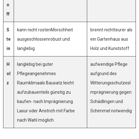
o
ff
S
kann nicht rostenMorschheit
brennt nichtteurer als
te
ausgeschlossenrobust und
ein Gartenhaus aus
in
langlebig
Holz und Kunststoff
H
langlebig bei guter
aufwendige Pflege
ol
Pflegeangenehmes
aufgrund des
z
Raumklimaals Bausatz leicht
WitterungsschutzesI
aufzubauenteils günstig zu
mprägnierung gegen
kaufen- nach Imprägnierung
Schädlingen und
Lasur oder Anstrich mit Farbe
Schimmel notwendig
nach Wahl möglich