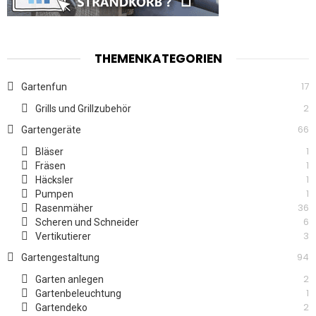
THEMENKATEGORIEN
17
Gartenfun
2
Grills und Grillzubehör
66
Gartengeräte
1
Bläser
1
Fräsen
1
Häcksler
1
Pumpen
36
Rasenmäher
6
Scheren und Schneider
3
Vertikutierer
94
Gartengestaltung
2
Garten anlegen
1
Gartenbeleuchtung
2
Gartendeko