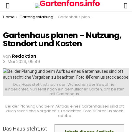
S
Menu
You are here:
Home
Gartengestaltung
Gartenhaus planen – Nutzung, Standort und Kosten
Gartenhaus planen – Nutzung,
Standort und Kosten
von
Redaktion
3. Mai 2023, 09:49
Das Haus steht, ist nach den Wünschen der Bewohner
eingerichtet. Nun fehlt noch ein gemütlicher Garten, am besten
mit Gartenhaus.
Bei der Planung und beim Aufbau eines Gartenhauses sind oft
auch rechtliche Vorgaben zu beachten. Foto ©Forenius stock
adobe
Das Haus steht, ist