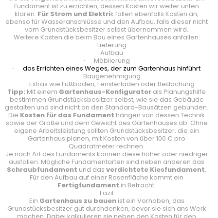
Fundament ist zu errichten, dessen Kosten wir weiter unten
klären.
Für Strom und Elektri
k fallen ebenfalls Kosten an,
ebenso für Wasseranschlüsse und den Aufbau, falls dieser nicht
vom Grundstücksbesitzer selbst übernommen wird.
Weitere Kosten die beim Bau eines Gartenhauses anfallen:
· Lieferung
· Aufbau
· Möblierung
·
das Errichten eines Weges, der zum Gartenhaus hinführt
· Baugenehmigung
· Extras wie Fußböden, Fensterläden oder Bedachung
Tipp:
Mit einem
Gartenhaus-Konfigurator
als Planungshilfe
bestimmen Grundstücksbesitzer selbst, wie sie das Gebäude
gestalten und sind nicht an den Standard-Bausätzen gebunden.
Die
Kosten für das Fundament
hängen von dessen Technik
sowie der Größe und dem Gewicht des Gartenhauses ab. Ohne
eigene Arbeitsleistung sollten Grundstücksbesitzer, die ein
Gartenhaus planen, mit Kosten von über 100 € pro
Quadratmeter rechnen.
Je nach Art des Fundaments können diese höher oder niedriger
ausfallen. Mögliche Fundamentarten sind neben anderen das
Schraubfundament
und das
verdichtete Kiesfundament
.
Für den Aufbau auf einer Rasenfläche kommt ein
Fertigfundament
in Betracht.
Fazit
Ein
Gartenhaus zu bauen
ist ein Vorhaben, das
Grundstücksbesitzer gut durchdenken, bevor sie sich ans Werk
machen. Dabei kalkulieren sie neben den Kosten für den