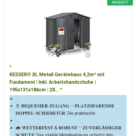
ANGEBOT
KESSER® XL Metall Gerätehaus 4,2m³ mit
Fundament | Inkl. Arbeitshandschuhe |
195x131x186cm | 2X...
...
🚪 𝐁𝐄𝐐𝐔𝐄𝐌𝐄𝐑 𝐙𝐔𝐆𝐀𝐍𝐆 – 𝐏𝐋𝐀𝐓𝐙𝐒𝐏𝐀𝐑𝐄𝐍𝐃𝐄
𝐃𝐎𝐏𝐏𝐄𝐋-𝐒𝐂𝐇𝐈𝐄𝐁𝐄𝐓Ü𝐑: Die praktische...
...
🌧️ 𝐖𝐄𝐓𝐓𝐄𝐑𝐅𝐄𝐒𝐓 & 𝐑𝐎𝐁𝐔𝐒𝐓 – 𝐙𝐔𝐕𝐄𝐑𝐋Ä𝐒𝐒𝐈𝐆𝐄𝐑
𝐒𝐂𝐇𝐔𝐓𝐙: Das stabile Metallgehäuse schützt den...