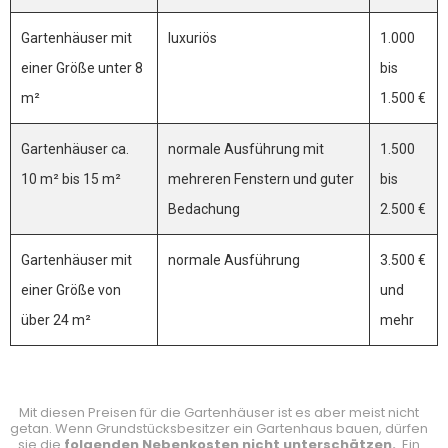
Gartenhäuser mit
luxuriös
1.000
einer Größe unter 8
bis
m²
1.500 €
Gartenhäuser ca.
normale Ausführung mit
1.500
10 m² bis 15 m²
mehreren Fenstern und guter
bis
Bedachung
2.500 €
Gartenhäuser mit
normale Ausführung
3.500 €
einer Größe von
und
über 24 m²
mehr
Mit diesen Preisen für die Gartenhäuser ist es aber meist nicht
getan. Wenn Grundstücksbesitzer ein Gartenhaus bauen, dürfen
sie die
folgenden Nebenkosten nicht unterschätzen.
Ein