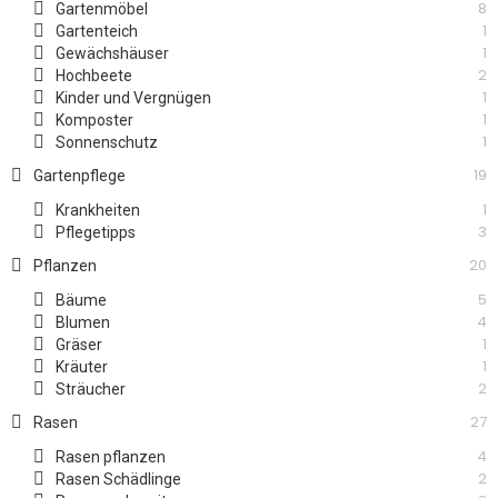
8
Gartenmöbel
1
Gartenteich
1
Gewächshäuser
2
Hochbeete
1
Kinder und Vergnügen
1
Komposter
1
Sonnenschutz
19
Gartenpflege
1
Krankheiten
3
Pflegetipps
20
Pflanzen
5
Bäume
4
Blumen
1
Gräser
1
Kräuter
2
Sträucher
27
Rasen
4
Rasen pflanzen
2
Rasen Schädlinge