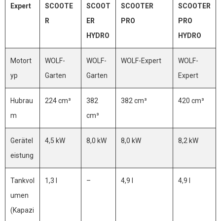
Expert
SCOOTE
SCOOT
SCOOTER
SCOOTER
R
ER
PRO
PRO
HYDRO
HYDRO
Motort
WOLF-
WOLF-
WOLF-Expert
WOLF-
yp
Garten
Garten
Expert
Hubrau
224 cm³
382
382 cm³
420 cm³
m
cm³
Gerätel
4,5 kW
8,0 kW
8,0 kW
8,2 kW
eistung
Tankvol
1,3 l
–
4,9 l
4,9 l
umen
(Kapazi