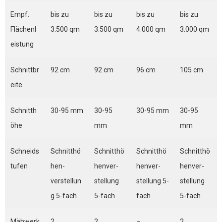
Empf.
bis zu
bis zu
bis zu
bis zu
Flächenl
3.500 qm
3.500 qm
4.000 qm
3.000 qm
eistung
Schnittbr
92 cm
92 cm
96 cm
105 cm
eite
Schnitth
30-95 mm
30-95
30-95 mm
30-95
öhe
mm
mm
Schneids
Schnitthö
Schnitthö
Schnitthö
Schnitthö
tufen
hen-
henver-
henver-
henver-
verstellun
stellung
stellung 5-
stellung
g 5-fach
5-fach
fach
5-fach
Mähwerk
2
2
–
2