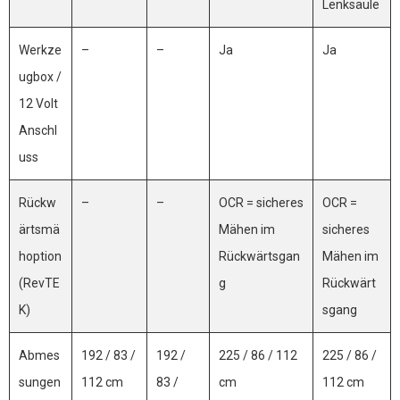
Lenksäule
Werkze
–
–
Ja
Ja
ugbox /
12 Volt
Anschl
uss
Rückw
–
–
OCR = sicheres
OCR =
ärtsmä
Mähen im
sicheres
hoption
Rückwärtsgan
Mähen im
(RevTE
g
Rückwärt
K)
sgang
Abmes
192 / 83 /
192 /
225 / 86 / 112
225 / 86 /
sungen
112 cm
83 /
cm
112 cm