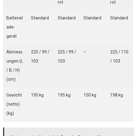
rot
rot
Batteriel
Standard
Standard
Standard
Standard
ade-
gerät
Abmess
225 / 99 /
225 / 99 /
–
225 / 110
ungen (L
103
103
/ 103
/ B / H)
(cm)
Gewicht
195 kg
195 kg
150 kg
198 kg
(netto)
(kg)