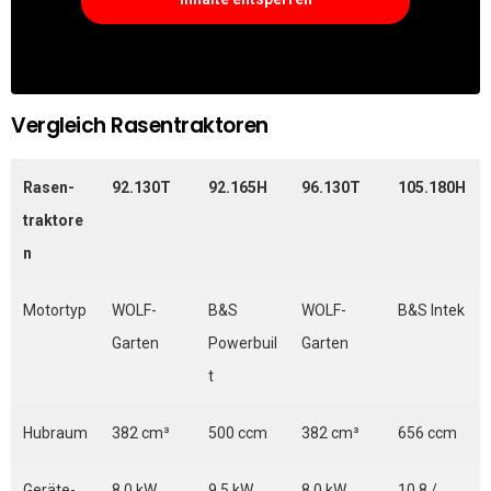
Vergleich Rasentraktoren
Rasen-
92.130T
92.165H
96.130T
105.180H
traktore
n
Motortyp
WOLF-
B&S
WOLF-
B&S Intek
Garten
Powerbuil
Garten
t
Hubraum
382 cm³
500 ccm
382 cm³
656 ccm
Geräte-
8,0 kW
9,5 kW
8,0 kW
10,8 /