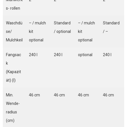
s- rollen
Waschdü
– / mulch
Standard
– / mulch
Standard
se/
kit
/ optional
kit
/ –
Mulchkeil
optional
optional
Fangsac
240 l
240 l
optional
240 l
k
(Kapazit
ät) (l)
Min.
46 cm
46 cm
46 cm
46 cm
Wende-
radius
(cm)