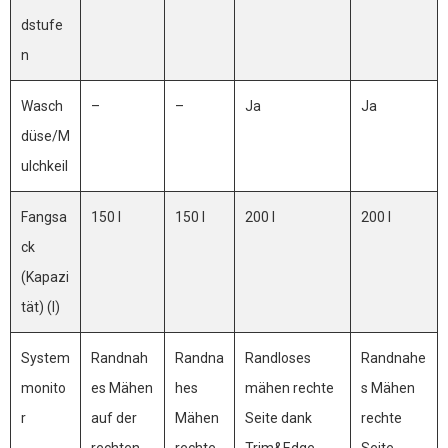
dstufe
n
Wasch
–
–
Ja
Ja
düse/M
ulchkeil
Fangsa
150 l
150 l
200 l
200 l
ck
(Kapazi
tät) (l)
System
Randnah
Randna
Randloses
Randnahe
monito
es Mähen
hes
mähen rechte
s Mähen
r
auf der
Mähen
Seite dank
rechte
rechten
rechte
Trim&Edge-
Seite