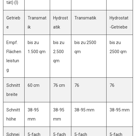
tät) (l)
Getrieb
Transmat
Hydrost
Transmatik
Hydrostat
e
ik
atik
-Getriebe
Empf.
bis zu
bis zu
bis zu 2500
bis zu
Flächen
1.500 qm
2.500
qm
2500 qm
leistun
qm
g
Schnitt
60 cm
76 cm
76
76
breite
Schnitt
38-95
38-95
38-95 mm
38-95 mm
höhe
mm
mm
Schnei
5-fach
5-fach
5-fach
5-fach