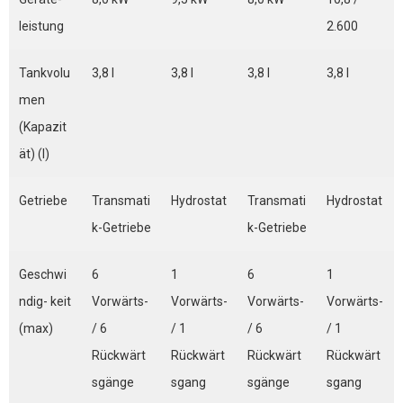
leistung
2.600
Tankvolu
3,8 l
3,8 l
3,8 l
3,8 l
men
(Kapazit
ät) (l)
Getriebe
Transmati
Hydrostat
Transmati
Hydrostat
k-Getriebe
k-Getriebe
Geschwi
6
1
6
1
ndig- keit
Vorwärts-
Vorwärts-
Vorwärts-
Vorwärts-
(max)
/ 6
/ 1
/ 6
/ 1
Rückwärt
Rückwärt
Rückwärt
Rückwärt
sgänge
sgang
sgänge
sgang