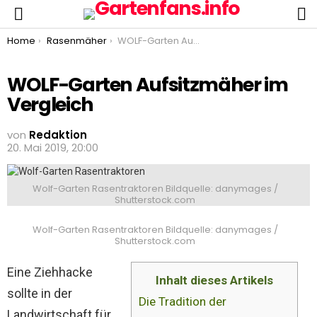
S
Menu
You are here:
Home
Rasenmäher
WOLF-Garten Aufsitzmäher im Vergleich
WOLF-Garten Aufsitzmäher im
Vergleich
von
Redaktion
20. Mai 2019, 20:00
Wolf-Garten Rasentraktoren Bildquelle: danymages /
Shutterstock.com
Wolf-Garten Rasentraktoren Bildquelle: danymages /
Shutterstock.com
Eine Ziehhacke
Inhalt dieses Artikels
sollte in der
Die Tradition der
Landwirtschaft für