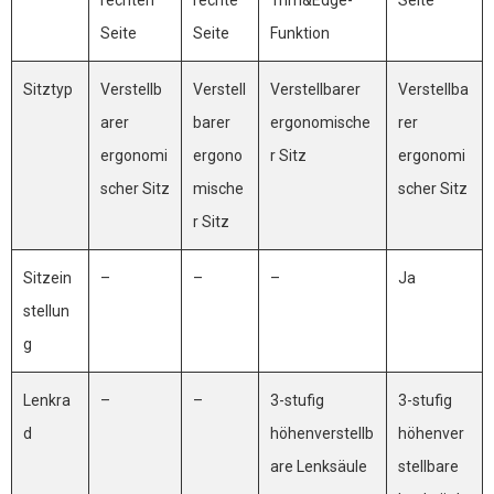
Seite
Seite
Funktion
Sitztyp
Verstellb
Verstell
Verstellbarer
Verstellba
arer
barer
ergonomische
rer
ergonomi
ergono
r Sitz
ergonomi
scher Sitz
mische
scher Sitz
r Sitz
Sitzein
–
–
–
Ja
stellun
g
Lenkra
–
–
3-stufig
3-stufig
d
höhenverstellb
höhenver
are Lenksäule
stellbare