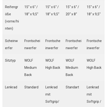
Reifengr
15“ x 6“ /
15“ x 6“ /
15“ x 6“ /
15“ x 6“ /
öße
18“ x 9,5“
18“ x 9,5“
20“ x 8“
18“ x 9,5“
(vorne/hi
nten)
Scheinw
Frontschei
Frontsche
Frontschei
Frontsche
erfer
nwerfer
inwerfer
nwerfer
inwerfer
Sitztyp
WOLF
WOLF
WOLF
WOLF
Medium
High Back
Medium
High Back
Back
Back
Lenkrad
Standard
Lenkrad
Standart
Lenkrad
mit
mit
Softgrip/
Softgrip /