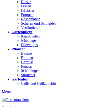
Bläser
Fräsen
Häcksler
Pumpen
Rasenmäher
Scheren und Schneider
Vertikutierer
Gartenpflege
Krankheiten
Nützlinge
Pflegetipps
Pflanzen
Bäume
Blumen
Gemüse
Kräuter
Schädlinge
Sträucher
Gartenfun
Grills und Grillzubehör
Menu