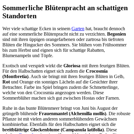
Sommerliche Blütenpracht an schattigen
Standorten
Wer viele schattige Ecken in seinem
Garten
hat, braucht dennoch
auf eine sommerliche Blütenpracht nicht zu verzichten.
Begonien
sind mit ihren üppigen orangefarbenen oder zartrosa bis tiefroten
Blüten die Hingucker des Sommers. Sie blühen vom Frühsommer
bis zum Herbst und eignen sich für schattige Rabatten,
Blumenampeln und Töpfe.
Exotisch und verspielt wirkt die
Gloriosa
mit ihren feurigen Blüten.
Für den Halbschatten eignet sich zudem die
Crocosmia
(Montbretia)
. Auch sie bringt mit ihren feurigen Blüten in Gelb,
Rot
und Orange ein sonniges Lächeln auf die Gesichter ihrer
Betrachter. Farbe ins Spiel bringen zudem die Schmetterlinge,
welche von den Crocosmia angezogen werden. Diese
Sommerblüher machen sich gut zwischen Hostas oder Farnen.
Ruhe in das bunte Blütenmeer bringt von Juni bis August der
grüngelb blühende
Frauenmantel (Alchemilla mollis)
. Die robuste
Pflanze ist mit vielen anderen sommerblühenden Gewächsen
kombinierbar. Ebenfalls für den Halbschatten eignet sich die
breitblättrige Glockenblume (Campanula latifolia)
. Diese