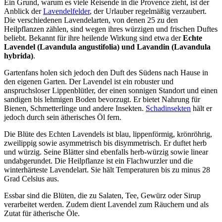
Ein Grund, warum es viele Reisende in die Provence zieht, ist der
Anblick der
Lavendelfelder
, der Urlauber regelmäßig verzaubert.
Die verschiedenen Lavendelarten, von denen 25 zu den
Heilpflanzen zählen, sind wegen ihres würzigen und frischen Duftes
beliebt. Bekannt für ihre heilende Wirkung sind etwa der
Echte
Lavendel (Lavandula angustifolia)
und Lavandin (Lavandula
hybrida)
.
Gartenfans holen sich jedoch den Duft des Südens nach Hause in
den eigenen Garten. Der Lavendel ist ein robuster und
anspruchsloser Lippenblütler, der einen sonnigen Standort und einen
sandigen bis lehmigen Boden bevorzugt. Er bietet Nahrung für
Bienen, Schmetterlinge und andere Insekten.
Schadinsekten
hält er
jedoch durch sein ätherisches Öl fern.
Die Blüte des Echten Lavendels ist blau, lippenförmig, krönröhrig,
zweilippig sowie asymmetrisch bis disymmetrisch. Er duftet herb
und würzig. Seine Blätter sind ebenfalls herb-würzig sowie linear
undabgerundet. Die Heilpflanze ist ein Flachwurzler und die
winterhärteste Lavendelart. Sie hält Temperaturen bis zu minus 28
Grad Celsius aus.
Essbar sind die Blüten, die zu Salaten, Tee, Gewürz oder Sirup
verarbeitet werden. Zudem dient Lavendel zum Räuchern und als
Zutat für ätherische Öle.