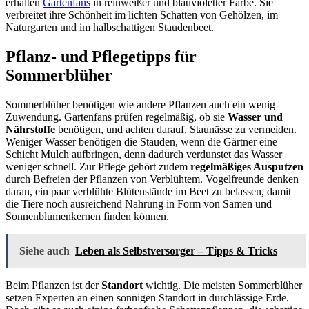
erhalten
Gartenfans
in reinweißer und blauvioletter Farbe. Sie
verbreitet ihre Schönheit im lichten Schatten von Gehölzen, im
Naturgarten und im halbschattigen Staudenbeet.
Pflanz- und Pflegetipps für
Sommerblüher
Sommerblüher benötigen wie andere Pflanzen auch ein wenig
Zuwendung. Gartenfans prüfen regelmäßig, ob sie
Wasser und
Nährstoffe
benötigen, und achten darauf, Staunässe zu vermeiden.
Weniger Wasser benötigen die Stauden, wenn die Gärtner eine
Schicht Mulch aufbringen, denn dadurch verdunstet das Wasser
weniger schnell. Zur Pflege gehört zudem
regelmäßiges Ausputzen
durch Befreien der Pflanzen von Verblühtem. Vogelfreunde denken
daran, ein paar verblühte Blütenstände im Beet zu belassen, damit
die Tiere noch ausreichend Nahrung in Form von Samen und
Sonnenblumenkernen finden können.
Siehe auch
Leben als Selbstversorger – Tipps & Tricks
Beim Pflanzen ist der
Standort
wichtig. Die meisten Sommerblüher
setzen Experten an einen sonnigen Standort in durchlässige Erde.