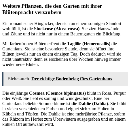
Weitere Pflanzen, die den Garten mit ihrer
Blütenpracht verzaubern
Ein romantischer Hingucker, der sich an einem sonnigen Standort
wohlfühlt, ist die
Stockrose (Alcea rosea)
. Sie ziert Hauswände
und Zäune und ist nicht nur in einem Bauerngarten ein Blickfang.
Mit farbenfrohen Blüten erfreut die
Taglilie (Hemerocallis)
die
Gartenfans. Sie ist eine besondere Staude, denn sie öffnet ihre
Blüten jeweils nur an einem einzigen Tag. Doch dadurch wird sie
nicht unattraktiv, denn es erscheinen über Wochen hinweg immer
wieder neue Blüten.
Siehe auch
Der richtige Bodenbelag fürs Gartenhaus
Die einjährige
Cosmea (Cosmos bipinnatus)
blüht in Rosa, Purpur
oder Weiß. Sie liebt es sonnig und windgeschützt. Eine bei
Gartenfans beliebte Sommerblume ist
die Dahlie (Dahlia)
. Sie blüht
in vielen verschiedenen Farben und eignet sich zum Halten in
Kübeln und Töpfen. Die Dahlie ist eine mehrjährige Pflanze, sofern
das Rhizom im Herbst zum Überwintern ausgegraben und an einem
kühlen Ort aufbewahrt wird.