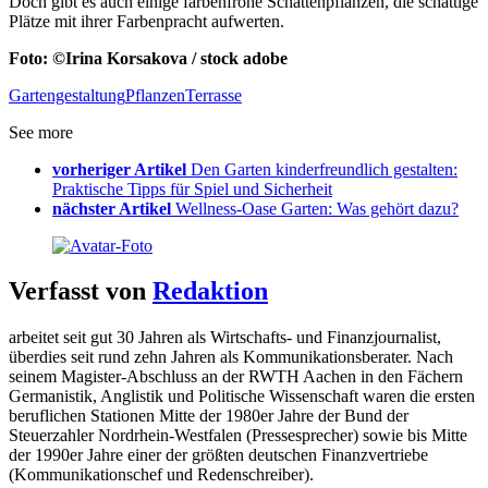
Doch gibt es auch einige farbenfrohe Schattenpflanzen, die schattige
Plätze mit ihrer Farbenpracht aufwerten.
Foto: ©
Irina Korsakova
/ stock adobe
Gartengestaltung
Pflanzen
Terrasse
See more
vorheriger Artikel
Den Garten kinderfreundlich gestalten:
Praktische Tipps für Spiel und Sicherheit
nächster Artikel
Wellness-Oase Garten: Was gehört dazu?
Verfasst von
Redaktion
arbeitet seit gut 30 Jahren als Wirtschafts- und Finanzjournalist,
überdies seit rund zehn Jahren als Kommunikationsberater. Nach
seinem Magister-Abschluss an der RWTH Aachen in den Fächern
Germanistik, Anglistik und Politische Wissenschaft waren die ersten
beruflichen Stationen Mitte der 1980er Jahre der Bund der
Steuerzahler Nordrhein-Westfalen (Pressesprecher) sowie bis Mitte
der 1990er Jahre einer der größten deutschen Finanzvertriebe
(Kommunikationschef und Redenschreiber).