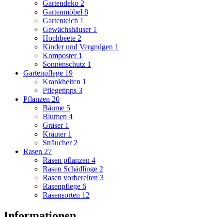
Gartendeko
2
Gartenmöbel
8
Gartenteich
1
Gewächshäuser
1
Hochbeete
2
Kinder und Vergnügen
1
Komposter
1
Sonnenschutz
1
Gartenpflege
19
Krankheiten
1
Pflegetipps
3
Pflanzen
20
Bäume
5
Blumen
4
Gräser
1
Kräuter
1
Sträucher
2
Rasen
27
Rasen pflanzen
4
Rasen Schädlinge
2
Rasen vorbereiten
3
Rasenpflege
6
Rasensorten
12
Informationen