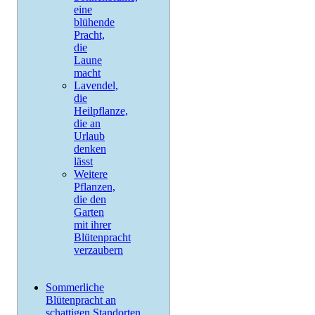
eine
blühende
Pracht,
die
Laune
macht
Lavendel,
die
Heilpflanze,
die an
Urlaub
denken
lässt
Weitere
Pflanzen,
die den
Garten
mit ihrer
Blütenpracht
verzaubern
Sommerliche
Blütenpracht an
schattigen Standorten