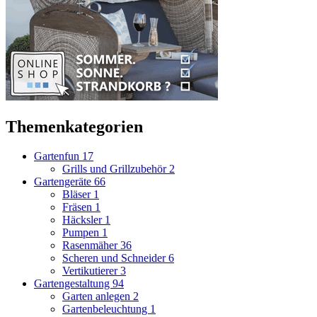
Themenkategorien
Gartenfun
17
Grills und Grillzubehör
2
Gartengeräte
66
Bläser
1
Fräsen
1
Häcksler
1
Pumpen
1
Rasenmäher
36
Scheren und Schneider
6
Vertikutierer
3
Gartengestaltung
94
Garten anlegen
2
Gartenbeleuchtung
1