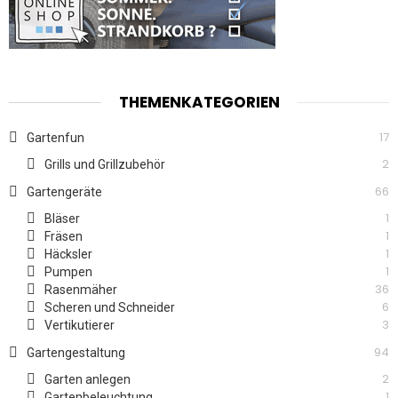
THEMENKATEGORIEN
17
Gartenfun
2
Grills und Grillzubehör
66
Gartengeräte
1
Bläser
1
Fräsen
1
Häcksler
1
Pumpen
36
Rasenmäher
6
Scheren und Schneider
3
Vertikutierer
94
Gartengestaltung
2
Garten anlegen
1
Gartenbeleuchtung