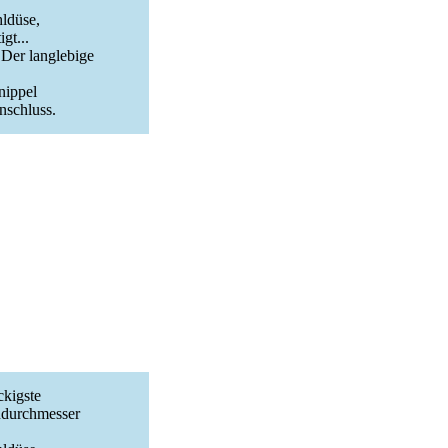
hldüse,
gt...
 Der langlebige
nippel
nschluss.
ckigste
ndurchmesser