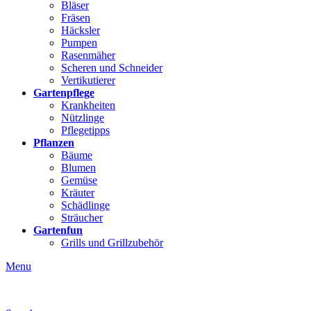
Bläser
Fräsen
Häcksler
Pumpen
Rasenmäher
Scheren und Schneider
Vertikutierer
Gartenpflege
Krankheiten
Nützlinge
Pflegetipps
Pflanzen
Bäume
Blumen
Gemüse
Kräuter
Schädlinge
Sträucher
Gartenfun
Grills und Grillzubehör
Menu