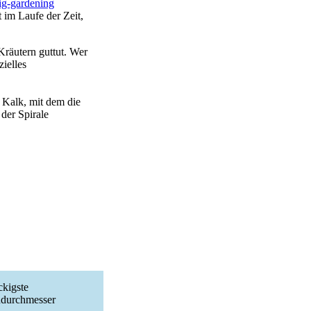
ig-gardening
 im Laufe der Zeit,
Kräutern guttut. Wer
ielles
 Kalk, mit dem die
der Spirale
ckigste
ndurchmesser