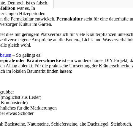
te. Dennoch ist es falsch,
Mollison
war es. In
er langen Hitzeperioden
n die Permakultur entwickelt.
Permakultur
steht für eine dauerhafte 
versorger-Kultur im Garten.
tet dies mit geringem Platzverbrauch für viele Kräuterpflanzen untersch
 diverse eigene Ansprüche an die Boden-, Licht- und Wasserverhältnis
 alle gleich wohl.
t bauen
– So gelingt es!
rspirale oder Kräuterschnecke
ist ein wunderschönes DIY-Projekt, d
gen Alltag ablenkt. Für die praktische Umsetzung der Kräuterschnecke 
sich im lokalen Baumarkt finden lassen:
grubber
 (möglichst aus Leder)
l Komposterde)
hnliches für die Markierungen
der etwas Schotter
l: Backsteine, Natursteine, Schiefersteine, alte Dachziegel, Steinbruch