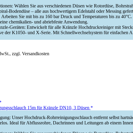
ptionen: Wählen Sie aus verschiedenen Düsen wie Rotordüse, Bohrstra
ral-Bodendüse – alle aus hochwertigem Edelstahl oder Messing geferti
 Arbeiten Sie mit bis zu 160 bar Druck und Temperaturen bis zu 40°C.
t eine chemikalien- und abriebfeste Anwendung.
zle-Geräten: Entwickelt für alle Kränzle Hochdruckreiniger mit Steck
e der K1050- und X-Serie. Mit Schnellwechselsystem für einfachen A
MwSt., zzgl. Versandkosten
ungsschlauch 15m für Kränzle DN10, 3 Düsen
igung: Unser Hochdruck-Rohrreinigungsschlauch entfernt selbst hartnä
los. Ideal für Abflussrohre, Dachrinnen und Leitungen ab einem Inne