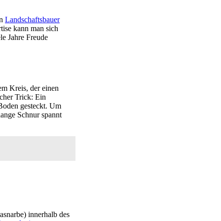
in
Landschaftsbauer
rtise kann man sich
ele Jahre Freude
em Kreis, der einen
cher Trick: Ein
n Boden gesteckt. Um
lange Schnur spannt
asnarbe) innerhalb des