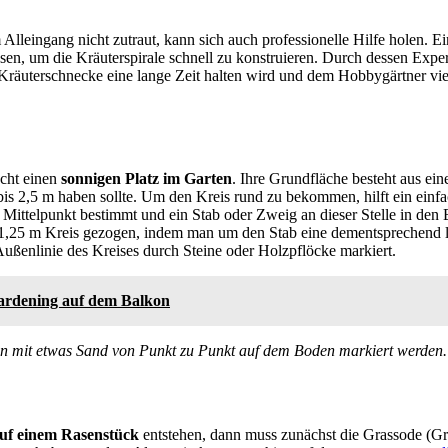
 Alleingang nicht zutraut, kann sich auch professionelle Hilfe holen. E
ssen, um die Kräuterspirale schnell zu konstruieren. Durch dessen Expe
e Kräuterschnecke eine lange Zeit halten wird und dem Hobbygärtner vi
cht einen
sonnigen Platz im Garten
. Ihre Grundfläche besteht aus ein
is 2,5 m haben sollte. Um den Kreis rund zu bekommen, hilft ein einfa
 Mittelpunkt bestimmt und ein Stab oder Zweig an dieser Stelle in de
s 1,25 m Kreis gezogen, indem man um den Stab eine dementsprechend 
Außenlinie des Kreises durch Steine oder Holzpflöcke markiert.
rdening auf dem Balkon
n mit etwas Sand von Punkt zu Punkt auf dem Boden markiert werden.
auf einem Rasenstück
entstehen, dann muss zunächst die Grassode (Gr