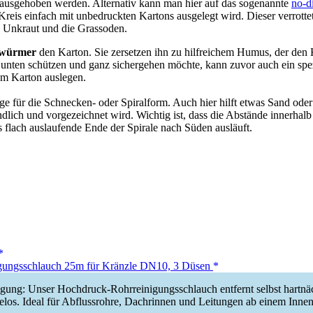
 ausgehoben werden. Alternativ kann man hier auf das sogenannte
no-d
Kreis einfach mit unbedruckten Kartons ausgelegt wird. Dieser verrottet
es Unkraut und die Grassoden.
würmer
den Karton. Sie zersetzen ihn zu hilfreichem Humus, der den 
 unten schützen und ganz sichergehen möchte, kann zuvor auch ein spez
m Karton auslegen.
ge für die Schnecken- oder Spiralform. Auch hier hilft etwas Sand oder
ich und vorgezeichnet wird. Wichtig ist, dass die Abstände innerhalb 
s flach auslaufende Ende der Spirale nach Süden ausläuft.
ungsschlauch 25m für Kränzle DN10, 3 Düsen
igung: Unser Hochdruck-Rohrreinigungsschlauch entfernt selbst hartnä
los. Ideal für Abflussrohre, Dachrinnen und Leitungen ab einem Inne