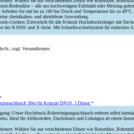
ptionen: Wählen Sie aus verschiedenen Düsen wie Rotordüse, Bohrstra
ral-Bodendüse – alle aus hochwertigem Edelstahl oder Messing geferti
 Arbeiten Sie mit bis zu 160 bar Druck und Temperaturen bis zu 40°C.
t eine chemikalien- und abriebfeste Anwendung.
zle-Geräten: Entwickelt für alle Kränzle Hochdruckreiniger mit Steck
e der K1050- und X-Serie. Mit Schnellwechselsystem für einfachen A
MwSt., zzgl. Versandkosten
ungsschlauch 30m für Kränzle DN10, 3 Düsen
igung: Unser Hochdruck-Rohrreinigungsschlauch entfernt selbst hartnä
los. Ideal für Abflussrohre, Dachrinnen und Leitungen ab einem Inne
ptionen: Wählen Sie aus verschiedenen Düsen wie Rotordüse, Bohrstra