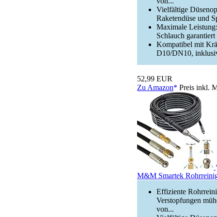
von...
Vielfältige Düseno
Raketendüse und Spi
Maximale Leistung:
Schlauch garantier
Kompatibel mit Krän
D10/DN10, inklusiv
52,99 EUR
Zu Amazon
Preis inkl. 
M&M Smartek Rohrreinig
Effiziente Rohrrein
Verstopfungen mühe
von...