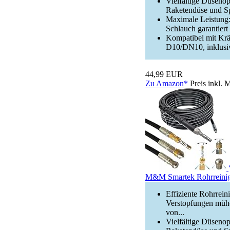
Vielfältige Düseno
Raketendüse und Spi
Maximale Leistung:
Schlauch garantier
Kompatibel mit Krän
D10/DN10, inklusiv
44,99 EUR
Zu Amazon
Preis inkl. 
M&M Smartek Rohrreinig
Effiziente Rohrrein
Verstopfungen mühe
von...
Vielfältige Düseno