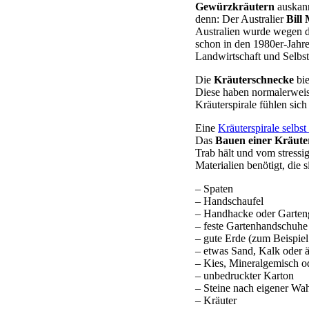
Gewürzkräutern
auskann
denn: Der Australier
Bill 
Australien wurde wegen d
schon in den 1980er-Jahre
Landwirtschaft und Selbst
Die
Kräuterschnecke
bie
Diese haben normalerweise
Kräuterspirale fühlen sich
Eine
Kräuterspirale selbs
Das
Bauen einer Kräute
Trab hält und vom stressi
Materialien benötigt, die 
– Spaten
– Handschaufel
– Handhacke oder Garten
– feste Gartenhandschuhe
– gute Erde (zum Beispie
– etwas Sand, Kalk oder ä
– Kies, Mineralgemisch o
– unbedruckter Karton
– Steine nach eigener Wah
– Kräuter