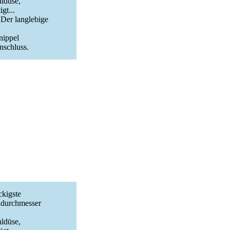
hldüse,
gt...
 Der langlebige
nippel
nschluss.
ckigste
ndurchmesser
hldüse,